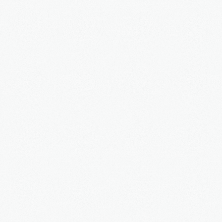
ΝΈΑ ΙΣΤΟΣΕΛΊΔΑ
Στα πλαίσια της συνεχούς αναβάθμισης των ...
LOGIN
Όνομα Χρήστη
Κωδικός
Remember me
REGISTER
Η εταιρεία
Αυτοκίνητα & Μέλη
Είπαν γι' εμάς