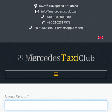
Κωστή Παλαμά 6α Καματερο
info@mercedestaxiclub.gr
+30 210 3000280
+30 2102317578
30 6956549501 (Whatsapp & viber)
Αρχική
Όνομα Χρήστη
*
MERCEDES TAXI CLUB