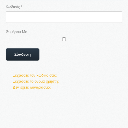
Κωδικός
*
Η εταιρεία μας εξειδικεύεται στη μεταφορά προσώπων με
Taxi, Van, Limo και Pulman. Αγαπάμε αυτό που κάνουμε
Θυμήσου Με
γι' αυτό και προσφέρουμε μοναδικές υπηρεσίες
μετακίνησης στην Αθήνα αλλά και σε όλη την Ελλάδα.
Σύνδεση
Ξεχάσατε τον κωδικό σας;
Ξεχάσατε το όνομα χρήστη;
Δεν έχετε λογαριασμό;
ΤΑ ΝΕΑ ΜΑΣ