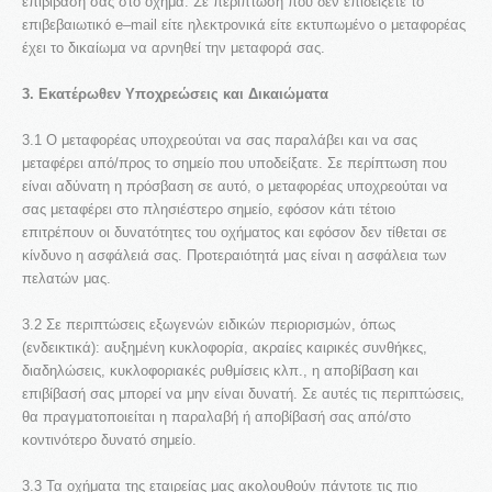
επιβίβασή σας στο όχημα. Σε περίπτωση που δεν επιδείξετε το
επιβεβαιωτικό e–mail είτε ηλεκτρονικά είτε εκτυπωμένο ο μεταφορέας
έχει το δικαίωμα να αρνηθεί την μεταφορά σας.
3. Εκατέρωθεν Υποχρεώσεις και Δικαιώματα
3.1 Ο μεταφορέας υποχρεούται να σας παραλάβει και να σας
μεταφέρει από/προς το σημείο που υποδείξατε. Σε περίπτωση που
είναι αδύνατη η πρόσβαση σε αυτό, ο μεταφορέας υποχρεούται να
σας μεταφέρει στο πλησιέστερο σημείο, εφόσον κάτι τέτοιο
επιτρέπουν οι δυνατότητες του οχήματος και εφόσον δεν τίθεται σε
κίνδυνο η ασφάλειά σας. Προτεραιότητά μας είναι η ασφάλεια των
πελατών μας.
3.2 Σε περιπτώσεις εξωγενών ειδικών περιορισμών, όπως
(ενδεικτικά): αυξημένη κυκλοφορία, ακραίες καιρικές συνθήκες,
διαδηλώσεις, κυκλοφοριακές ρυθμίσεις κλπ., η αποβίβαση και
επιβίβασή σας μπορεί να μην είναι δυνατή. Σε αυτές τις περιπτώσεις,
θα πραγματοποιείται η παραλαβή ή αποβίβασή σας από/στο
κοντινότερο δυνατό σημείο.
3.3 Τα οχήματα της εταιρείας μας ακολουθούν πάντοτε τις πιο