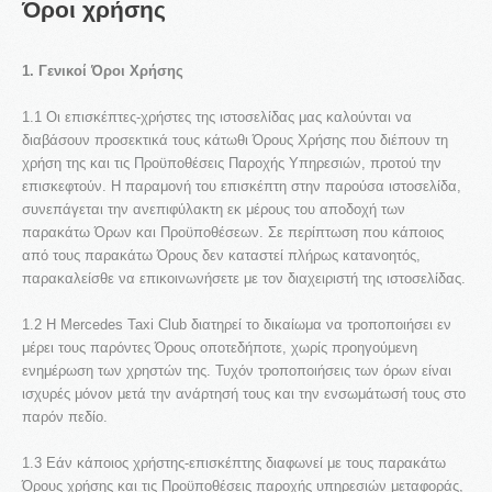
Όροι
χρήσης
1. Γενικοί Όροι Χρήσης
Η εταιρεία μας εξειδικεύεται στη μεταφορά προσώπων με
1.1 Οι επισκέπτες-χρήστες της ιστοσελίδας μας καλούνται να
Taxi, Van, Limo και Pulman. Αγαπάμε αυτό που κάνουμε
γι' αυτό και προσφέρουμε μοναδικές υπηρεσίες
διαβάσουν προσεκτικά τους κάτωθι Όρους Χρήσης που διέπουν τη
μετακίνησης στην Αθήνα αλλά και σε όλη την Ελλάδα.
χρήση της και τις Προϋποθέσεις Παροχής Υπηρεσιών, προτού την
επισκεφτούν. Η παραμονή του επισκέπτη στην παρούσα ιστοσελίδα,
συνεπάγεται την ανεπιφύλακτη εκ μέρους του αποδοχή των
παρακάτω Όρων και Προϋποθέσεων. Σε περίπτωση που κάποιος
από τους παρακάτω Όρους δεν καταστεί πλήρως κατανοητός,
παρακαλείσθε να επικοινωνήσετε με τον διαχειριστή της ιστοσελίδας.
1.2 H Mercedes Taxi Club διατηρεί το δικαίωμα να τροποποιήσει εν
μέρει τους παρόντες Όρους οποτεδήποτε, χωρίς προηγούμενη
ενημέρωση των χρηστών της. Τυχόν τροποποιήσεις των όρων είναι
ΤΑ ΝΕΑ ΜΑΣ
ισχυρές μόνον μετά την ανάρτησή τους και την ενσωμάτωσή τους στο
παρόν πεδίο.
1.3 Εάν κάποιος χρήστης-επισκέπτης διαφωνεί με τους παρακάτω
Όρους χρήσης και τις Προϋποθέσεις παροχής υπηρεσιών μεταφοράς,