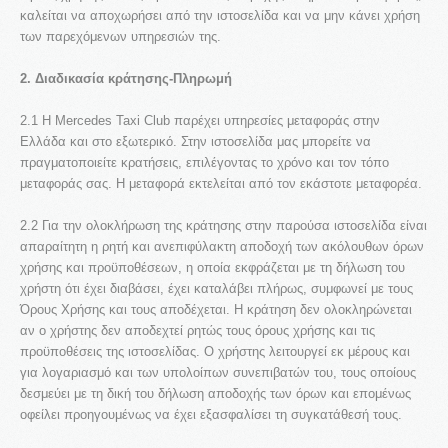
καλείται να αποχωρήσει από την ιστοσελίδα και να μην κάνει χρήση
των παρεχόμενων υπηρεσιών της.
ΝΈΑ ΙΣΤΟΣΕΛΊΔΑ
2. Διαδικασία κράτησης-Πληρωμή
Στα πλαίσια της συνεχούς αναβάθμισης των ...
2.1 Η Mercedes Taxi Club παρέχει υπηρεσίες μεταφοράς στην
Ελλάδα και στο εξωτερικό. Στην ιστοσελίδα μας μπορείτε να
LOGIN
πραγματοποιείτε κρατήσεις, επιλέγοντας το χρόνο και τον τόπο
Όνομα Χρήστη
μεταφοράς σας. Η μεταφορά εκτελείται από τον εκάστοτε μεταφορέα.
Κωδικός
2.2 Για την ολοκλήρωση της κράτησης στην παρούσα ιστοσελίδα είναι
απαραίτητη η ρητή και ανεπιφύλακτη αποδοχή των ακόλουθων όρων
Remember me
χρήσης και προϋποθέσεων, η οποία εκφράζεται με τη δήλωση του
REGISTER
χρήστη ότι έχει διαβάσει, έχει καταλάβει πλήρως, συμφωνεί με τους
Όρους Χρήσης και τους αποδέχεται. Η κράτηση δεν ολοκληρώνεται
αν ο χρήστης δεν αποδεχτεί ρητώς τους όρους χρήσης και τις
προϋποθέσεις της ιστοσελίδας. Ο χρήστης λειτουργεί εκ μέρους και
Η εταιρεία
για λογαριασμό και των υπολοίπων συνεπιβατών του, τους οποίους
δεσμεύει με τη δική του δήλωση αποδοχής των όρων και επομένως
Αυτοκίνητα & Μέλη
οφείλει προηγουμένως να έχει εξασφαλίσει τη συγκατάθεσή τους.
Είπαν γι' εμάς