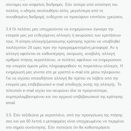
σύντομες και ασφαλείς διαδρομές. Εάν ύστερα από απαίτηση του
πελάτη, ο οδηγός ακολουθήσει άλλη, μεγαλύτερη από τη
συνηθισμένη διαδρομή, ενδέχεται να προκύψουν επιπλέον χρεώσεις.
3.4 Οι πελάτες μας υποχρεούνται να ενημερώνουν έγκαιρα την
εταιρεία μας για ενδεχόμενες αλλαγές ή ακυρώσεις των κρατήσεων
τους. Η αίτηση αλλαγής/ματαίωσης κράτησης πρέπει να υποβληθεί
τουλάχιστον 24 ώρες πριν την προγραμματισμένη μεταφορά. Αν η
αλλαγή οφείλεται σε καθυστέρηση, ακύρωση, αναβολή, αλλαγή
αριθμού πτήσης αεροπλάνου, οι πελάτες οφείλουν να ενημερώσουν
την εταιρεία άμεσα μόλις πληροφορηθούν τις παραπάνω αλλαγές. Η
ενημέρωσή μας γίνεται είτε με γραπτό e–mail είτε μέσω τηλεφώνου.
Για να ισχύσει οποιαδήποτε αλλαγή θα πρέπει να λάβετε από την
εταιρεία μας επιβεβαιωτικό e–mail αποδοχής αυτής της αλλαγής. Το
τελευταίο e–mail ισχύει και ακυρώνει όλα τα προγενέστερα,
συμπεριλαμβανομένου και του αρχικού επιβεβαιωτικού της κράτησης
email.
3.5. Εάν ταξιδεύετε με αεροπλάνο, από την προσγείωση της πτήσης
σας και για 60 λεπτά ο μεταφορέας είναι υποχρεωμένος να περιμένει
στο σημείο συνάντησης. Εάν πιστεύετε ότι θα καθυστερήσετε