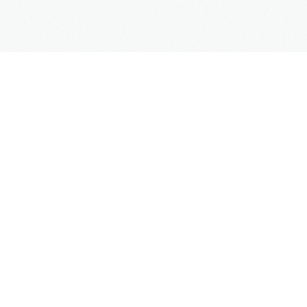
Copyright
Mercedes Taxi Club
© 2016
Χρήσιμα
Επικοινωνία
Online Κράτηση
Συχνές Ερωτήσεις
Blog