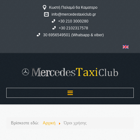
Κωστή Παλαμά 6α Καματερο
info@mercedestaxiclub.gr
+30 210 3000280
+30 2102317578
30 6956549501 (Whatsapp & viber)
Αρχική
Βρίσκεστε εδώ:
Αρχική
Όροι χρήσης
MERCEDES TAXI CLUB