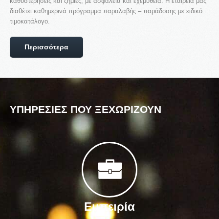
καθυστερήσεις και ζημιές, με ασφάλεια και εχεμύθεια. Η εταιρεία μας
διαθέτει καθημερινά πρόγραμμα παραλαβής – παράδοσης με ειδικό
τιμοκατάλογο.
Περισσότερα
ΥΠΗΡΕΣΙΕΣ
ΠΟΥ
ΞΕΧΩΡΙΖΟΥΝ
Εμπειρία