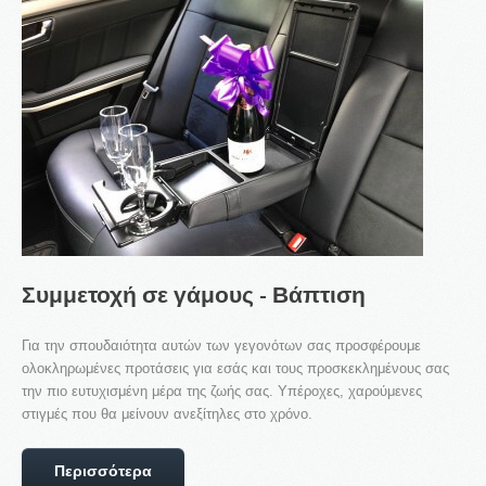
Συμμετοχή
σε
γάμους
-
Βάπτιση
Για την σπουδαιότητα αυτών των γεγονότων σας προσφέρουμε
ολοκληρωμένες προτάσεις για εσάς και τους προσκεκλημένους σας
την πιο ευτυχισμένη μέρα της ζωής σας. Υπέροχες, χαρούμενες
στιγμές που θα μείνουν ανεξίτηλες στο χρόνο.
Περισσότερα