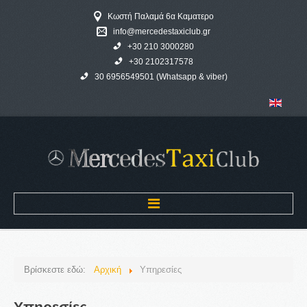
Κωστή Παλαμά 6α Καματερο
info@mercedestaxiclub.gr
+30 210 3000280
+30 2102317578
30 6956549501 (Whatsapp & viber)
Αρχική
Βρίσκεστε εδώ:
Αρχική
Υπηρεσίες
MERCEDES TAXI CLUB
Υπηρεσίες