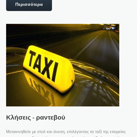
Περισσότερα
ΝΈΑ ΙΣΤΟΣΕΛΊΔΑ
Στα πλαίσια της συνεχούς αναβάθμισης των ...
LOGIN
Όνομα Χρήστη
Κωδικός
Remember me
REGISTER
Η εταιρεία
Κλήσεις
-
ραντεβού
Αυτοκίνητα & Μέλη
Είπαν γι' εμάς
Μετακινηθείτε με στυλ και άνεση, επιλέγοντας τα ταξί της εταιρείας