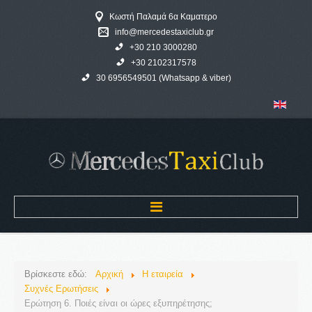
Κωστή Παλαμά 6α Καματερο
info@mercedestaxiclub.gr
+30 210 3000280
+30 2102317578
30 6956549501 (Whatsapp & viber)
Αρχική
Βρίσκεστε εδώ:
Αρχική
Η εταιρεία
MERCEDES TAXI CLUB
Συχνές Ερωτήσεις
Ερώτηση 6. Ποιές είναι οι ώρες εξυπηρέτησης;