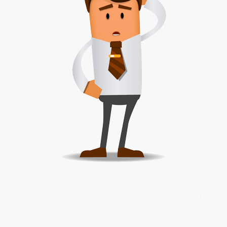
ΝΈΑ ΙΣΤΟΣΕΛΊΔΑ
Στα πλαίσια της συνεχούς αναβάθμισης των ...
LOGIN
Όνομα Χρήστη
Κωδικός
Remember me
REGISTER
Η εταιρεία
Αυτοκίνητα & Μέλη
Είπαν γι' εμάς