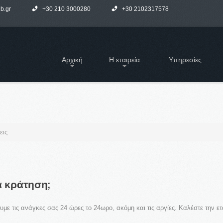
b.gr
+30 210 3000280
+30 2102317578
Αρχική
Η εταιρεία
Υπηρεσίες
Αυτοκίνητα & Μέλη
Είπαν γι' ε
TAXI CLUB
Συχνές Ερωτήσεις
Η εταιρεία μας εξειδικεύεται στη μεταφορά προσώπων με Taxi, Van, Limo και
Pulman. Αγαπάμε αυτό που κάνουμε γι' αυτό και προσφέρουμε μοναδικές
Τα νέα μας
εις
υπηρεσίες μετακίνησης στην Αθήνα αλλά και σε όλη την Ελλάδα.
ΑΣ
LOGIN
α
κράτηση;
ΝΈΑ ΙΣΤΟΣΕΛΊΔΑ
Όνομα Χρήστη
Στα πλαίσια της
με τις ανάγκες σας 24 ώρες το 24ωρο, ακόμη και τις αργίες. Καλέστε την ετ
Κωδικός
συνεχούς
αναβάθμισης των ...