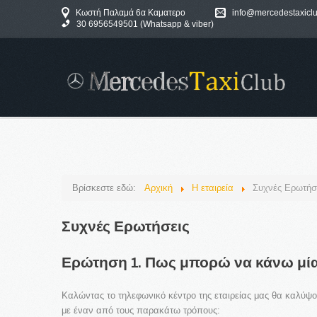
Κωστή Παλαμά 6α Καματερο
info@mercedestaxiclu
30 6956549501 (Whatsapp & viber)
MERCEDES 
Βρίσκεστε εδώ:
Αρχική
Η εταιρεία
Συχνές Ερωτήσ
Συχνές
Ερωτήσεις
ΤΑ ΝΕΑ Μ
Ερώτηση
1.
Πως
μπορώ
να
κάνω
μί
Καλώντας το τηλεφωνικό κέντρο της εταιρείας μας θα καλύψου
με έναν από τους παρακάτω τρόπους: