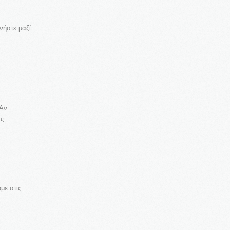
νήστε μαζί
 Αν
ς.
με στις